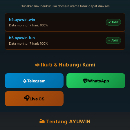
Gunakan link berikut jika domain utama tidak dapat diakses
h5.ayuwin.win
✓ Aktif
Data monitor 7 hari: 100%
h5.ayuwin.fun
✓ Aktif
Data monitor 7 hari: 100%
📣 Ikuti & Hubungi Kami
✈️
💬
Telegram
WhatsApp
🎧
Live CS
🏜️ Tentang AYUWIN