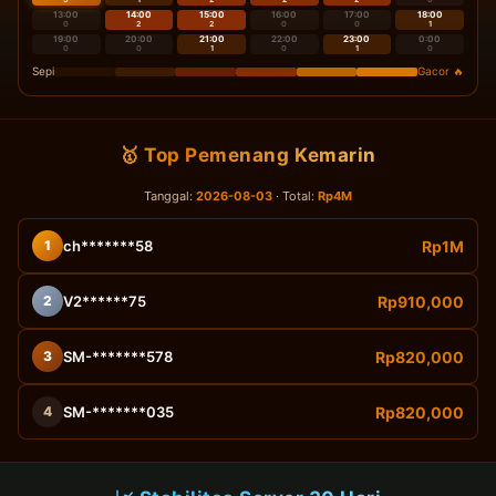
13:00
14:00
15:00
16:00
17:00
18:00
0
2
2
0
0
1
19:00
20:00
21:00
22:00
23:00
0:00
0
0
1
0
1
0
Sepi
Gacor 🔥
🥇 Top Pemenang Kemarin
Tanggal:
2026-08-03
· Total:
Rp4M
ch*******58
Rp1M
1
V2******75
Rp910,000
2
SM-*******578
Rp820,000
3
SM-*******035
Rp820,000
4