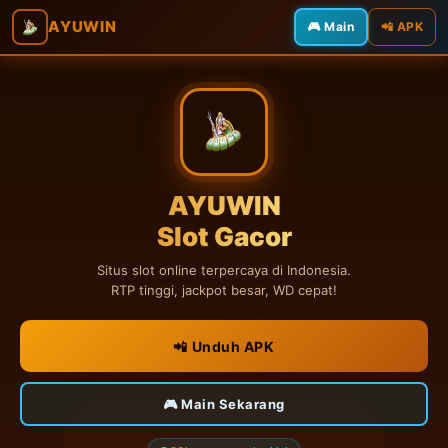
AYUWIN
🎮 Main
📲 APK
AYUWIN
Slot Gacor
Situs slot online terpercaya di Indonesia.
RTP tinggi, jackpot besar, WD cepat!
📲 Unduh APK
🎮 Main Sekarang