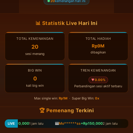
20
kemenangan hari ini
📊 Statistik Live Hari Ini
TOTAL KEMENANGAN
TOTAL HADIAH
Rp9M
20
dibagikan
sesi menang
BIG WIN
TREN KEMENANGAN
0
▼
0.00%
kali big win
Perbandingan sesi aktif terbaru
Max single win:
Rp1M
· Super Big Win:
0x
🏆 Pemenang Terkini
a*e'
+Rp310,000
🎰
Mo******ss
+Rp150,000
🎰
LIVE
1 jam lalu
2 jam lalu