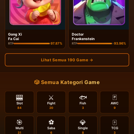
Gong Xi
Doctor
Fa Cai
Frankenstein
97.87%
93.96%
RTP
RTP
Lihat Semua 190 Game →
🎲 Semua Kategori Game
🎰
⚔️
🐟
🃏
Slot
Fight
Fish
AWC
84
20
3
9
🎯
⚽
💎
🀄
Multi
Saba
Single
TCG
31
6
8
3