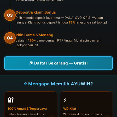
Deposit & Klaim Bonus
03
Pilih metode deposit favoritmu — DANA, OVO, QRIS, VA, dan
lainnya. Klaim bonus deposit hingga
15%
langsung saat top up!
Pilih Game & Menang
04
Jelajahi
190+
game dengan RTP tinggi. Mulai spin dan raih
jackpot hari ini!
🎉 Daftar Sekarang — Gratis!
⭐ Mengapa Memilih AYUWIN?
🔐
⚡
100% Aman & Terpercaya
WD Kilat
Data & transaksi terenkripsi
Withdraw diproses otomatis