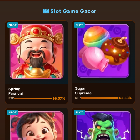
🎰 Slot Game Gacor
SLOT
SLOT
Sugar
Spring
Supreme
Festival
98.58%
RTP
99.57%
RTP
SLOT
SLOT