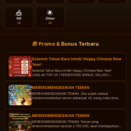
🎪
🌟
WE
Other
13
13
🎁 Promo & Bonus Terbaru
Selamat Tahun Baru Imlek! Happy Chinese New
Year!
Selamat Tahun Baru Imlek! Happy Chinese New Year!
JUMLAH TOP UP | PERSENTASE BONUS: 100,000 |...
MEREKOMENDASIKAN TEMAN
MEREKOMENDASIKAN TEMAN. Jika sudah selesai
merekomendasikan teman sebanyak ≥5 orang maka bisa...
MEREKOMENDASIKAN TEMAN
MEREKOMENDASIKAN TEMAN. Teman yang
direkomendasikan taruhan ≥ 750.000, akan mendapatkan
bonus...