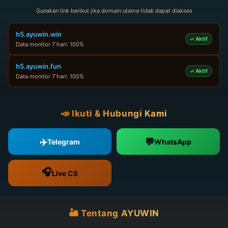
Gunakan link berikut jika domain utama tidak dapat diakses
h5.ayuwin.win
✓ Aktif
Data monitor 7 hari: 100%
h5.ayuwin.fun
✓ Aktif
Data monitor 7 hari: 100%
📣 Ikuti & Hubungi Kami
✈️
💬
Telegram
WhatsApp
🎧
Live CS
🏜️ Tentang AYUWIN